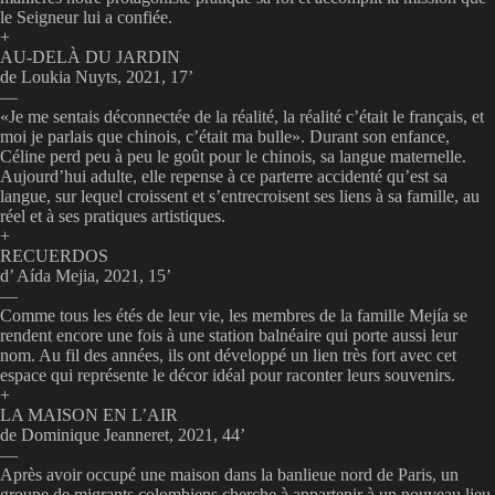
le Seigneur lui a confiée.
+
AU-DELÀ DU JARDIN
de Loukia Nuyts, 2021, 17’
—
«Je me sentais déconnectée de la réalité, la réalité c’était le français, et
moi je parlais que chinois, c’était ma bulle». Durant son enfance,
Céline perd peu à peu le goût pour le chinois, sa langue maternelle.
Aujourd’hui adulte, elle repense à ce parterre accidenté qu’est sa
langue, sur lequel croissent et s’entrecroisent ses liens à sa famille, au
réel et à ses pratiques artistiques.
+
RECUERDOS
d’ Aída Mejia, 2021, 15’
—
Comme tous les étés de leur vie, les membres de la famille Mejía se
rendent encore une fois à une station balnéaire qui porte aussi leur
nom. Au fil des années, ils ont développé un lien très fort avec cet
espace qui représente le décor idéal pour raconter leurs souvenirs.
+
LA MAISON EN L’AIR
de Dominique Jeanneret, 2021, 44’
—
Après avoir occupé une maison dans la banlieue nord de Paris, un
groupe de migrants colombiens cherche à appartenir à un nouveau lieu,