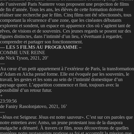
de l’université Paris Nanterre vous proposent une projection de films
de fin d’année. Tous les ans, les élèves de cette formation doivent
réaliser une recherche par le film. Cinq films ont été sélectionnés, tous
comportant la récurrence d’une zone, que les cinéastes débutants
explorent et sondent, un espace en apparence clos où s’agitent tant de
rêves, de visions et de souvenirs. Ces jeunes regards se posent sur des
figures distinctes, dans l’intimité d’un lieu, s’évertuant à regarder,
comprendre et partager son fonctionnement.
— LES 5 FILMS AU PROGRAMME –
COMME UNE REINE
de Nick Tyson, 2021, 20’
—
Au cœur d’un petit appartement à l’extérieur de Paris, la transformation
d’Adam en Aïcha prend forme. Elle est évoquée par les souvenirs, le
travail, les gestes et les sons au sein de l’intimité domestique d’un
paysage queer. L’apparition commence et finit, toujours avec la
possibilité d’un retour futur.
+
23:59:56
de Faniry Rasolonjatovo, 2021, 16’
—
«Jésus est Seigneur. Jésus est notre sauveur». C’est sur ces paroles que
notre entretien avec Antso, un jeune protestant issu de la diaspora
malgache a démarré. À travers ce film, nous découvrirons de quelles
manières notre protagoniste pratique sa foi et accomplit la mission que