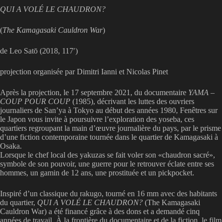
QUI A VOLÉ LE CHAUDRON?
(
The Kamagasaki Cauldron War
)
de Leo Satō (2018, 117′)
projection organisée par Dimitri Ianni et Nicolas Pinet
Après la projection, le 17 septembre 2021, du documentaire
YAMA –
COUP POUR COUP
(1985), décrivant les luttes des ouvriers
journaliers de San’ya à Tokyo au début des années 1980, Fenêtres sur
le Japon vous invite à poursuivre l’exploration des yoseba, ces
quartiers regroupant la main d’œuvre journalière du pays, par le prisme
d’une fiction contemporaine tournée dans le quartier de Kamagasaki à
Osaka.
Lorsque le chef local des yakuzas se fait voler son «chaudron sacré»,
symbole de son pouvoir, une guerre pour le retrouver éclate entre ses
hommes, un gamin de 12 ans, une prostituée et un pickpocket.
Inspiré d’un classique du rakugo, tourné en 16 mm avec des habitants
du quartier,
QUI A VOLÉ LE CHAUDRON?
(The Kamagasaki
Cauldron War) a été financé grâce à des dons et a demandé cinq
années de travail. À la frontière du documentaire et de la fiction, le film