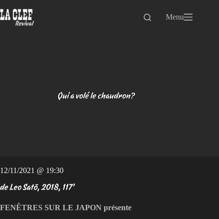
Passer
au
Menu
contenu
Qui a volé le chaudron?
12/11/2021 @ 19:30
de Leo Satō, 2018, 117'
FENÊTRES SUR LE JAPON présente