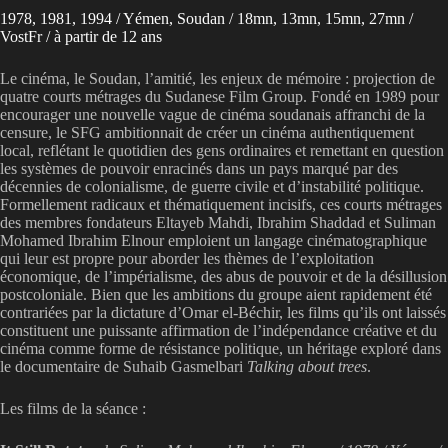
1978, 1981, 1994 / Yémen, Soudan / 18mn, 13mn, 15mn, 27mn /
VostFr / à partir de 12 ans
Le cinéma, le Soudan, l’amitié, les enjeux de mémoire : projection de
quatre courts métrages du Sudanese Film Group. Fondé en 1989 pour
encourager une nouvelle vague de cinéma soudanais affranchi de la
censure, le SFG ambitionnait de créer un cinéma authentiquement
local, reflétant le quotidien des gens ordinaires et remettant en question
les systèmes de pouvoir enracinés dans un pays marqué par des
décennies de colonialisme, de guerre civile et d’instabilité politique.
Formellement radicaux et thématiquement incisifs, ces courts métrages
des membres fondateurs Eltayeb Mahdi, Ibrahim Shaddad et Suliman
Mohamed Ibrahim Elnour emploient un langage cinématographique
qui leur est propre pour aborder les thèmes de l’exploitation
économique, de l’impérialisme, des abus de pouvoir et de la désillusion
postcoloniale. Bien que les ambitions du groupe aient rapidement été
contrariées par la dictature d’Omar el-Béchir, les films qu’ils ont laissés
constituent une puissante affirmation de l’indépendance créative et du
cinéma comme forme de résistance politique, un héritage exploré dans
le documentaire de Suhaib Gasmelbari
Talking about trees
.
Les films de la séance :