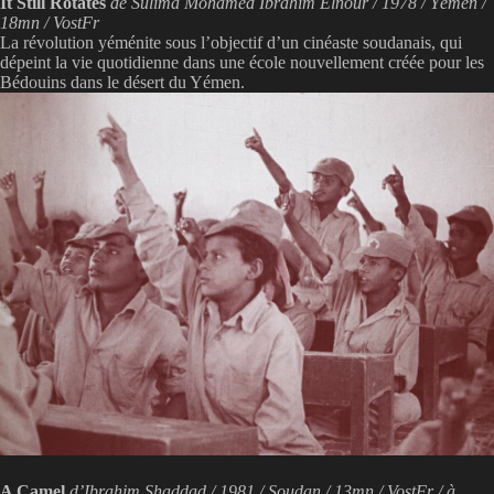
It Still Rotates
de Sulima Mohamed Ibrahim Elnour / 1978 / Yémen /
18mn / VostFr
La révolution yéménite sous l’objectif d’un cinéaste soudanais, qui
dépeint la vie quotidienne dans une école nouvellement créée pour les
Bédouins dans le désert du Yémen.
A Camel
d’Ibrahim Shaddad / 1981 / Soudan / 13mn / VostFr / à