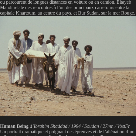
ou parcourent de longues distances en voiture ou en camion. Eltayeb
Mahdi relate des rencontres à l’un des principaux carrefours entre la
capitale Khartoum, au centre du pays, et Bur Sudan, sur la mer Rouge.
Human Being
d’Ibrahim Shaddad / 1994 / Soudan / 27mn / VostFr
Un portrait dramatique et poignant des épreuves et de l’aliénation d’un