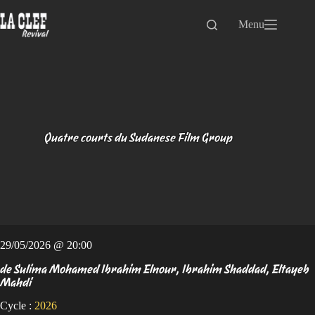
Passer
au
Menu
contenu
Quatre courts du Sudanese Film Group
29/05/2026 @ 20:00
de Sulima Mohamed Ibrahim Elnour, Ibrahim Shaddad, Eltayeb
Mahdi
Cycle :
2026