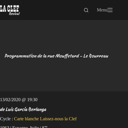
Passer
au
Menu
contenu
Programmation de la rue Mouffetard – Le Bourreau
13/02/2020 @ 19:30
de Luis García Berlanga
Cycle :
Carte blanche Laissez-nous la Clef
1963 | Espagne, Italie | 87'