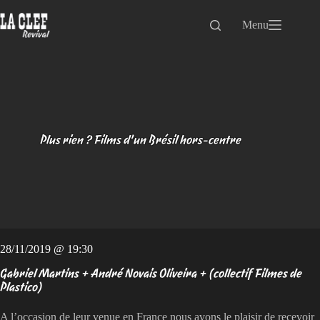
Passer
au
Menu
contenu
Plus rien ? Films d’un Brésil hors-centre
28/11/2019 @ 19:30
Gabriel Martins + André Novais Oliveira + (collectif Filmes de
Plastico)
A l’occasion de leur venue en France nous avons le plaisir de recevoir