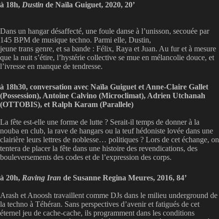
à 18h,
Dustin
de Naïla Guiguet, 2020, 20’
Dans un hangar désaffecté, une foule danse à l’unisson, secouée par
145 BPM de musique techno. Parmi elle, Dustin,
jeune trans genre, et sa bande : Félix, Raya et Juan. Au fur et à mesure
que la nuit s’étire, l’hystérie collective se mue en mélancolie douce, et
l’ivresse en manque de tendresse.
à 18h30, conversation avec Naïla Guiguet et Anne-Claire Gallet
(Possession), Antoine Calvino (Microclimat), Adrien Utchanah
(OTTOBIS), et Ralph Karam (Parallele)
La fête est-elle une forme de lutte ? Serait-il temps de donner à la
nouba en club, la rave de hangars ou la teuf hédoniste lovée dans une
clairière leurs lettres de noblesse… politiques ? Lors de cet échange, on
tentera de placer la fête dans une histoire des revendications, des
bouleversements des codes et de l’expression des corps.
à 20h,
Raving Iran
de Susanne Regina Meures, 2016, 84’
Arash et Anoosh travaillent comme DJs dans le milieu underground de
la techno à Téhéran. Sans perspectives d’avenir et fatigués de cet
éternel jeu de cache-cache, ils programment dans les conditions