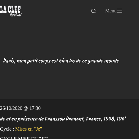
Passer
au
Menu
contenu
Paris, mon petit corps est bien las de ce grande monde
26/10/2020 @ 17:30
de et en présence de Franssou Prenant, France, 1998, 106'
Cycle :
Mises en "Je"
CYCLE MISE EN "JE"