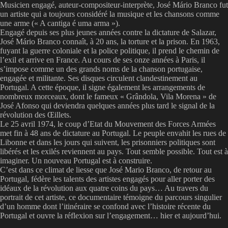
Musicien engagé, auteur-compositeur-interprète, José Mário Branco fut
un artiste qui a toujours considéré la musique et les chansons comme
une arme (« A cantiga é uma arma »).
Engagé depuis ses plus jeunes années contre la dictature de Salazar,
José Mário Branco connaît, à 20 ans, la torture et la prison. En 1963,
fuyant la guerre coloniale et la police politique, il prend le chemin de
l’exil et arrive en France. Au cours de ses onze années à Paris, il
s’impose comme un des grands noms de la chanson portugaise,
engagée et militante. Ses disques circulent clandestinement au
Portugal. A cette époque, il signe également les arrangements de
nombreux morceaux, dont le fameux « Grândola, Vila Morena » de
José Afonso qui deviendra quelques années plus tard le signal de la
révolution des Œillets.
Le 25 avril 1974, le coup d’Etat du Mouvement des Forces Armées
met fin à 48 ans de dictature au Portugal. Le peuple envahit les rues de
Libonne et dans les jours qui suivent, les prisonniers politiques sont
libérés et les exilés reviennent au pays. Tout semble possible. Tout est à
imaginer. Un nouveau Portugal est à construire.
C’est dans ce climat de liesse que José Mario Branco, de retour au
Portugal, fédère les talents des artistes engagés pour aller porter des
idéaux de la révolution aux quatre coins du pays… Au travers du
portrait de cet artiste, ce documentaire témoigne du parcours singulier
d’un homme dont l’itinéraire se confond avec l’histoire récente du
Portugal et ouvre la réflexion sur l’engagement… hier et aujourd’hui.