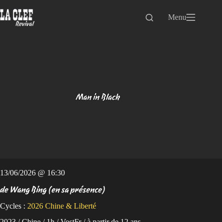
Passer
au
Menu
contenu
Man in Black
13/06/2026 @ 16:30
de Wang Bing (en sa présence)
Cycles :
2026
Chine & Liberté
2023 / Chine / 1h / VostFr / à partir de 12 ans