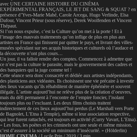
avec UNE CERTAINE HISTOIRE DU CINÉMA
EXPÉRIMENTAL FRANÇAIS, LE JET DE SANG & SQUAT ? en
présence d’Yves-Marie Mahé, Carole Arcega, Hugo Verlinde, Elsa
Dafour, Vincent Prieur (sous réserve), Derek Woolfenden et Vincent
Thépaut.
Si l’on nous expulse, c’est la Culture qu’on met à la porte ! Et à
l’image des mauvais traitements qu’on inflige de plus en plus aux
artistes en France qui finissent par quitter le pays, et livrant des villes-
musées spéculant sur ses acquis historiques et culturels où l’audace et
la découverte n’ont plus cours…
Un jour, il va falloir rendre des comptes. Commencez à admettre que
ce n’est pas la culture le parasite, mais le gouvernement des cadres et
des banquiers qui la juge comme tel !
Cette séance sera donc consacrée et dédiée aux artistes indépendants,
des plasticiens aux vidéastes. Ils choisissent une vie précaire à investir
des lieux vacants qu’ils réhabilitent de manière éphémère et souvent
illégale. L’artiste aujourd’hui ne relève plus de la création d’oeuvres,
mais du défi permanent à l’encontre de l’empire foncier, l’isolant
toujours plus ou l’excluant. Les deux films choisis traitent
indirectement de ces lieux aujourd’hui perdus (Le Marshall vers Porte
de Bagnolet, L’Etna à Temple), même si leur association respective,
qui leur furent rattachés, est toujours en activité (Curry Vavart, L’Etna).
« Les fous, les poètes et les criminels ont une seule et même mission,
c’est d’assurer à la société un minimum d’insécurité. » (Hölderlin)
HOME CINEMA
/ Lucile Prin / 2019 / 3 min.