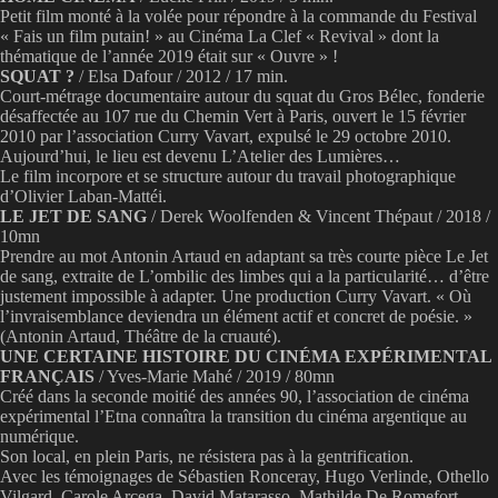
Petit film monté à la volée pour répondre à la commande du Festival
« Fais un film putain! » au Cinéma La Clef « Revival » dont la
thématique de l’année 2019 était sur « Ouvre » !
SQUAT ?
/ Elsa Dafour / 2012 / 17 min.
Court-métrage documentaire autour du squat du Gros Bélec, fonderie
désaffectée au 107 rue du Chemin Vert à Paris, ouvert le 15 février
2010 par l’association Curry Vavart, expulsé le 29 octobre 2010.
Aujourd’hui, le lieu est devenu L’Atelier des Lumières…
Le film incorpore et se structure autour du travail photographique
d’Olivier Laban-Mattéi.
LE JET DE SANG
/ Derek Woolfenden & Vincent Thépaut / 2018 /
10mn
Prendre au mot Antonin Artaud en adaptant sa très courte pièce Le Jet
de sang, extraite de L’ombilic des limbes qui a la particularité… d’être
justement impossible à adapter. Une production Curry Vavart. « Où
l’invraisemblance deviendra un élément actif et concret de poésie. »
(Antonin Artaud, Théâtre de la cruauté).
UNE CERTAINE HISTOIRE DU CINÉMA EXPÉRIMENTAL
FRANÇAIS
/ Yves-Marie Mahé / 2019 / 80mn
Créé dans la seconde moitié des années 90, l’association de cinéma
expérimental l’Etna connaîtra la transition du cinéma argentique au
numérique.
Son local, en plein Paris, ne résistera pas à la gentrification.
Avec les témoignages de Sébastien Ronceray, Hugo Verlinde, Othello
Vilgard, Carole Arcega, David Matarasso, Mathilde De Romefort,