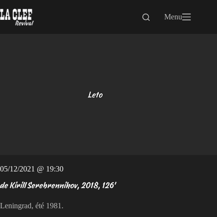
Passer
au
Menu
contenu
Leto
05/12/2021 @ 19:30
de Kirill Serebrennikov, 2018, 126'
Leningrad, été 1981.