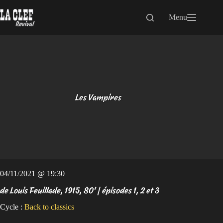
Passer
au
Menu
contenu
Les Vampires
04/11/2021 @ 19:30
de Louis Feuillade, 1915, 80' | épisodes 1, 2 et 3
Cycle :
Back to classics