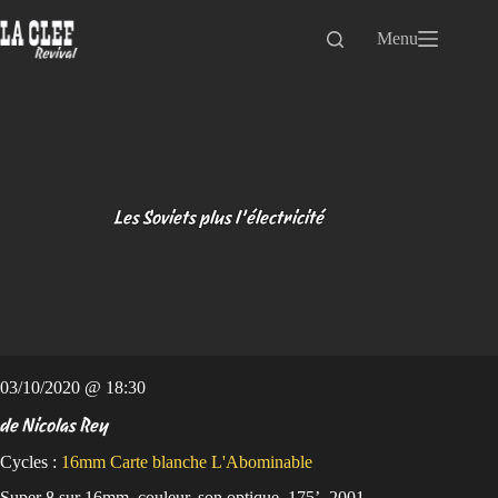
Passer
au
Menu
contenu
Les Soviets plus l’électricité
03/10/2020 @ 18:30
de Nicolas Rey
Cycles :
16mm
Carte blanche L'Abominable
Super 8 sur 16mm, couleur, son optique, 175’, 2001