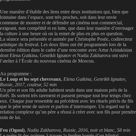
Une manière d’établir des liens entre deux institutions qui, bien que
lointaine dans l’espace, sont très proches, soit dans leur envie
commune de montrer et de défendre un cinéma non commercial,
exigeant, non compétitif et en lutte, que dans leur manière d’envisager
la culture à une heure où on la remet de plus en plus en question.
La séance sera présentée et animée par Christophe Postic, codirecteur
artistique du festival. Les deux films ont été programmés lors de la
dernière édition dans le cadre d’une rencontre avec Artur Aristakisian
dont Elena Gutkina, Genrikh Ignatov et Nadia Zakharova ont suivi
l’atelier à l’École du nouveau cinéma de Moscou.
Au programme :
Le Loup et les sept chevreaux
,
Elena Gutkina, Genrikh Ignatov,
Russie, 2017, couleur, 52 min
Un père et son fils adulte habitent seuls dans une maison près de la
forêt. Ils sortent très rarement et passent presque tout leur temps chez
eux. Chaque jour ressemble au précédent avec les rituels précis du fils
que le père tente de suivre et parfois d’interrompre. Un regard sur la
relation complexe qu’un père a réussi à créer avec son fils pour prendre
soin de lui.
Feu (Ogoni)
,
Nadia Zakharova, Russie, 2016, noir et blanc, 58 min
Le poète lit des poèmes à travers la fenêtre barrée d’un hôpital