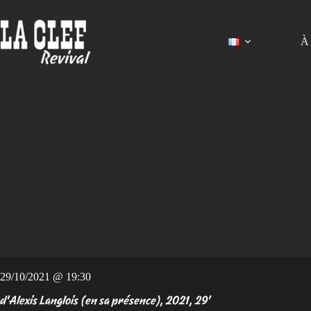
Passer
au
contenu
À 
29/10/2021 @ 19:30
d'Alexis Langlois (en sa présence), 2021, 29'