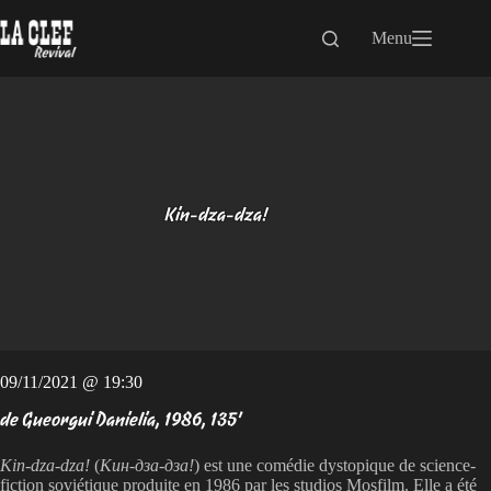
Passer
au
Menu
contenu
Kin-dza-dza!
09/11/2021 @ 19:30
de Gueorgui Danielia, 1986, 135'
Kin-dza-dza!
(
Кин-дза-дза!
) est une comédie dystopique de science-
fiction soviétique produite en 1986 par les studios Mosfilm. Elle a été