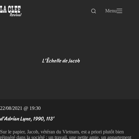
Passer
au
Menu
contenu
L’Échelle de Jacob
22/08/2021 @ 19:30
d'Adrian Lyne, 1990, 113’
Sur le papier, Jacob, vétéran du Vietnam, est a priori plutôt bien
réinséré dans la société : un travail, une petite amie, un appartement