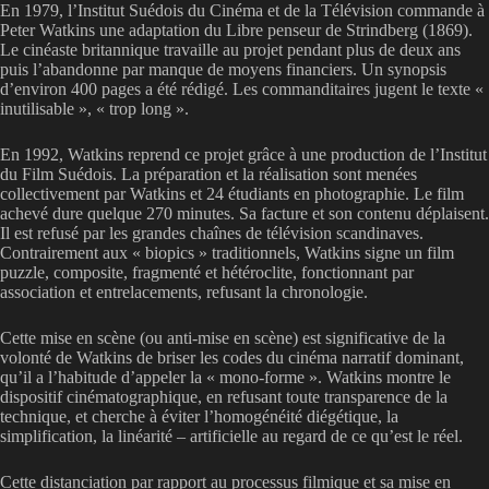
En 1979, l’Institut Suédois du Cinéma et de la Télévision commande à
Peter Watkins une adaptation du Libre penseur de Strindberg (1869).
Le cinéaste britannique travaille au projet pendant plus de deux ans
puis l’abandonne par manque de moyens financiers. Un synopsis
d’environ 400 pages a été rédigé. Les commanditaires jugent le texte «
inutilisable », « trop long ».
En 1992, Watkins reprend ce projet grâce à une production de l’Institut
du Film Suédois. La préparation et la réalisation sont menées
collectivement par Watkins et 24 étudiants en photographie. Le film
achevé dure quelque 270 minutes. Sa facture et son contenu déplaisent.
Il est refusé par les grandes chaînes de télévision scandinaves.
Contrairement aux « biopics » traditionnels, Watkins signe un film
puzzle, composite, fragmenté et hétéroclite, fonctionnant par
association et entrelacements, refusant la chronologie.
Cette mise en scène (ou anti-mise en scène) est significative de la
volonté de Watkins de briser les codes du cinéma narratif dominant,
qu’il a l’habitude d’appeler la « mono-forme ». Watkins montre le
dispositif cinématographique, en refusant toute transparence de la
technique, et cherche à éviter l’homogénéité diégétique, la
simplification, la linéarité – artificielle au regard de ce qu’est le réel.
Cette distanciation par rapport au processus filmique et sa mise en