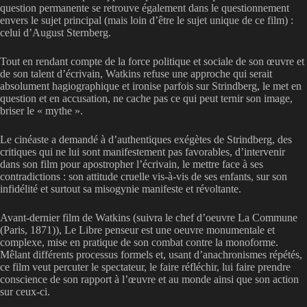
question permanente se retrouve également dans le questionnement
envers le sujet principal (mais loin d’être le sujet unique de ce film) :
celui d’August Sternberg.
Tout en rendant compte de la force politique et sociale de son œuvre et
de son talent d’écrivain, Watkins refuse une approche qui serait
absolument hagiographique et ironise parfois sur Strindberg, le met en
question et en accusation, ne cache pas ce qui peut ternir son image,
briser le « mythe ».
Le cinéaste a demandé à d’authentiques exégètes de Strindberg, des
critiques qui ne lui sont manifestement pas favorables, d’intervenir
dans son film pour apostropher l’écrivain, le mettre face à ses
contradictions : son attitude cruelle vis-à-vis de ses enfants, sur son
infidélité et surtout sa misogynie manifeste et révoltante.
Avant-dernier film de Watkins (suivra le chef d’oeuvre La Commune
(Paris, 1871)), Le Libre penseur est une oeuvre monumentale et
complexe, mise en pratique de son combat contre la monoforme.
Mêlant différents processus formels et, usant d’anachronismes répétés,
ce film veut percuter le spectateur, le faire réfléchir, lui faire prendre
conscience de son rapport à l’œuvre et au monde ainsi que son action
sur ceux-ci.