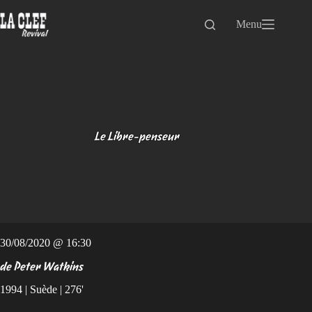
Passer
au
Menu
contenu
Le Libre-penseur
30/08/2020 @ 16:30
de Peter Watkins
1994 | Suède | 276'