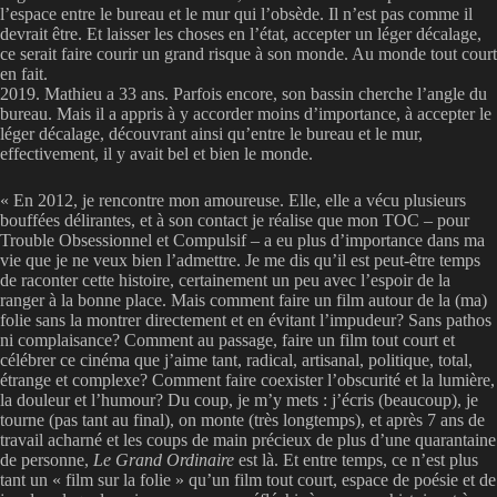
l’espace entre le bureau et le mur qui l’obsède. Il n’est pas comme il
devrait être. Et laisser les choses en l’état, accepter un léger décalage,
ce serait faire courir un grand risque à son monde. Au monde tout court
en fait.
2019. Mathieu a 33 ans. Parfois encore, son bassin cherche l’angle du
bureau. Mais il a appris à y accorder moins d’importance, à accepter le
léger décalage, découvrant ainsi qu’entre le bureau et le mur,
effectivement, il y avait bel et bien le monde.
« En 2012, je rencontre mon amoureuse. Elle, elle a vécu plusieurs
bouffées délirantes, et à son contact je réalise que mon TOC – pour
Trouble Obsessionnel et Compulsif – a eu plus d’importance dans ma
vie que je ne veux bien l’admettre. Je me dis qu’il est peut-être temps
de raconter cette histoire, certainement un peu avec l’espoir de la
ranger à la bonne place. Mais comment faire un film autour de la (ma)
folie sans la montrer directement et en évitant l’impudeur? Sans pathos
ni complaisance? Comment au passage, faire un film tout court et
célébrer ce cinéma que j’aime tant, radical, artisanal, politique, total,
étrange et complexe? Comment faire coexister l’obscurité et la lumière,
la douleur et l’humour? Du coup, je m’y mets : j’écris (beaucoup), je
tourne (pas tant au final), on monte (très longtemps), et après 7 ans de
travail acharné et les coups de main précieux de plus d’une quarantaine
de personne,
Le Grand Ordinaire
est là. Et entre temps, ce n’est plus
tant un « film sur la folie » qu’un film tout court, espace de poésie et de