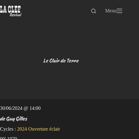
Passer
au
Menu
contenu
Le Clair de Terre
30/06/2024 @ 14:00
de Guy Gilles
Cycles :
2024
Ouverture éclair
90' 1970