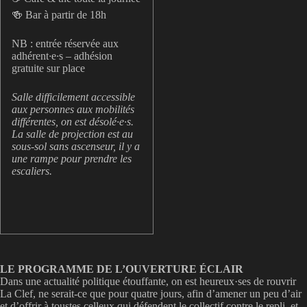
🍻 Bar à partir de 18h
NB : entrée réservée aux
adhérent
·
e
·
s – adhésion
gratuite sur place
Salle difficilement accessible
aux personnes aux mobilités
différentes, on est désolé·e·s.
La salle de projection est au
sous-sol sans ascenseur, il y a
une rampe pour prendre les
escaliers.
LE PROGRAMME DE L’OUVERTURE ÉCLAIR
Dans une actualité politique étouffante, on est heureux·ses de rouvrir
La Clef, ne serait-ce que pour quatre jours, afin d’amener un peu d’air
et d’offrir à toustes celleux qui défendent le collectif contre le repli, et