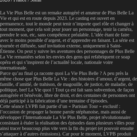
La Vie Plus Belle est un remake autogéré et amateur de Plus Belle La
Vie et qui est en route depuis 2023. Le casting est ouvert en
permanence, tout le monde peut tenir n’importe quel rôle et changer à
tout moment, que cela soit pour jouer un personnage, tenir la caméra,
prendre le son, etc, sans compétence préalable. L’idée étant de faire
avec le moins possible d’argent, et d’apprendre en faisant. La série est
tournée et diffusée, sauf invitation externe, uniquement à Saint-
Étienne. On peut y suivre les aventures des personnages de Plus Belle
La Vie remaniées selon les envies des gens qui refabriquent ce soap
opéra et qui s’inspirent de l’actualité locale, nationale voire
internationale.
Parce qu’au final ça raconte quoi La Vie Plus Belle ? A peu près la
même chose que Plus Belle La Vie : des histoires d’amour, d’argent, de
famille, d’amitié, de trahison, de magouille, de justice, de maladie, de
politique, bref La Vie quoi ! Tout ça est fait sans subvention, de façon
autogérée et bénévole, libre de droit, et des centaines de personnes ont
déjà participé à la fabrication d’une trentaine d’épisodes.
Cette séance LVPB fait partie d’un « Parisian Tour » exclusif :
l’occasion de propager la bonne parole stéphanoise, mais aussi de
développer l’Internationale La Vie Plus Belle, projet révolutionnaire
consistant à étaler la réalisation des épisodes dans plusieurs villes pour
ainsi tracer beaucoup plus vite vers la fin du projet (et pouvoir ensuite
s’attaquer à d’autres émissions). Car pour le moment, LVPB produit