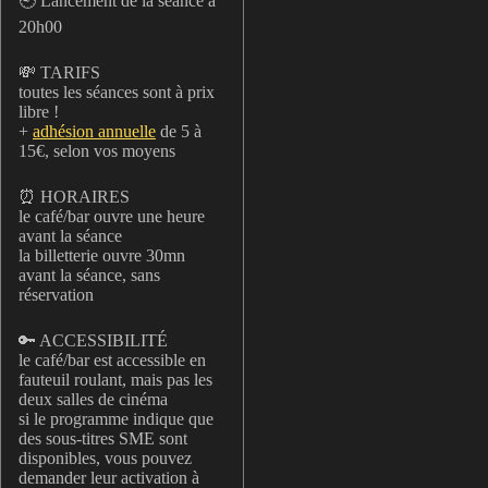
🕘 Lancement de la séance à
20h00
💸 TARIFS
toutes les séances sont à prix
libre !
+
adhésion annuelle
de 5 à
15€, selon vos moyens
⏰ HORAIRES
le café/bar ouvre une heure
avant la séance
la billetterie ouvre 30mn
avant la séance, sans
réservation
🔑 ACCESSIBILITÉ
le café/bar est accessible en
fauteuil roulant, mais pas les
deux salles de cinéma
si le programme indique que
des sous-titres SME sont
disponibles, vous pouvez
demander leur activation à