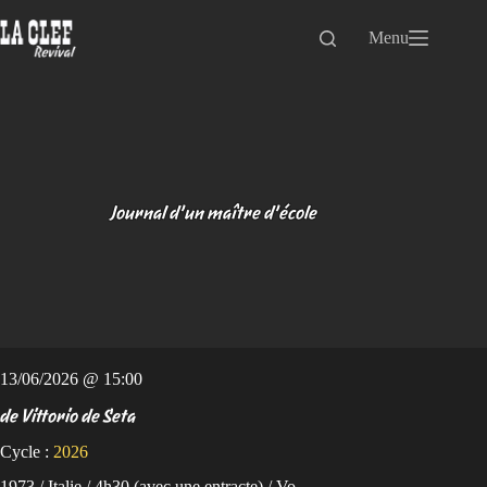
Passer
au
Menu
contenu
Journal d’un maître d’école
13/06/2026 @ 15:00
de Vittorio de Seta
Cycle :
2026
1973 / Italie / 4h30 (avec une entracte) / Vo