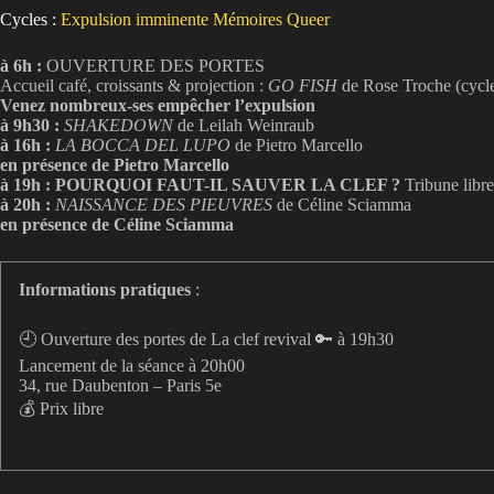
Cycles :
Expulsion imminente
Mémoires Queer
à 6h :
OUVERTURE DES PORTES
Accueil café, croissants & projection :
GO FISH
de Rose Troche (cycl
Venez nombreux-ses empêcher l’expulsion
à 9h30 :
SHAKEDOWN
de Leilah Weinraub
à 16h :
LA BOCCA DEL LUPO
de Pietro Marcello
en présence de Pietro Marcello
à 19h : POURQUOI FAUT-IL SAUVER LA CLEF ?
Tribune libre
à 20h :
NAISSANCE DES PIEUVRES
de Céline Sciamma
en présence de Céline Sciamma
Informations pratiques
:
🕘 Ouverture des portes de La clef revival 🔑 à 19h30
Lancement de la séance à 20h00
34, rue Daubenton – Paris 5e
💰 Prix libre