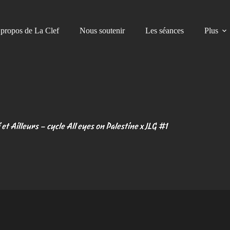
propos de La Clef
Nous soutenir
Les séances
Plus
i et Ailleurs – cycle All eyes on Palestine x JLG #1