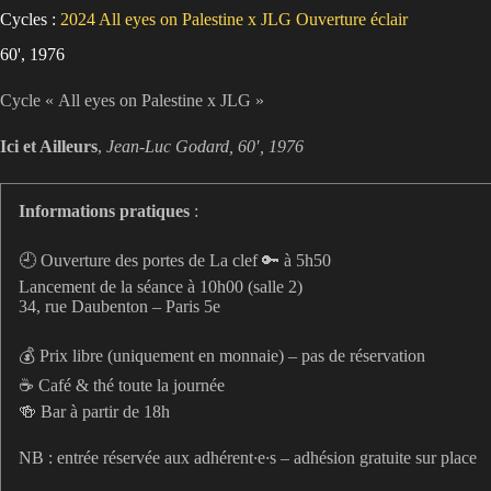
Cycles :
2024
All eyes on Palestine x JLG
Ouverture éclair
60', 1976
Cycle « All eyes on Palestine x JLG »
Ici et Ailleurs
,
Jean-Luc Godard, 60′, 1976
Informations pratiques
:
🕘 Ouverture des portes de La clef 🔑 à 5h50
Lancement de la séance à 10h00 (salle 2)
34, rue Daubenton – Paris 5e
💰 Prix libre (uniquement en monnaie) – pas de réservation
☕️ Café & thé toute la journée
🍻 Bar à partir de 18h
NB : entrée réservée aux adhérent
·
e
·
s – adhésion gratuite sur place