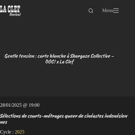
Passer
au
Menu
contenu
Gentle tension : carte blanche à Skargaze Collective –
DOC! x La Clef
28/01/2025 @ 19:00
Sélections de courts-métrages queer de cinéastes indonésien⸱
nes
Cycle :
2025