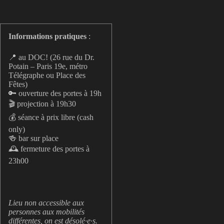
Informations pratiques
:
📍 au DOC! (26 rue du Dr.
Potain – Paris 19e, métro
Télégraphe ou Place des
Fêtes)
🔑 ouverture des portes à 19h
🎬 projection à 19h30
💰 séance à prix libre (cash
only)
🍻 bar sur place
🕰️ fermeture des portes à
23h00
Lieu non accessible aux
personnes aux mobilités
différentes, on est désolé·e·s.