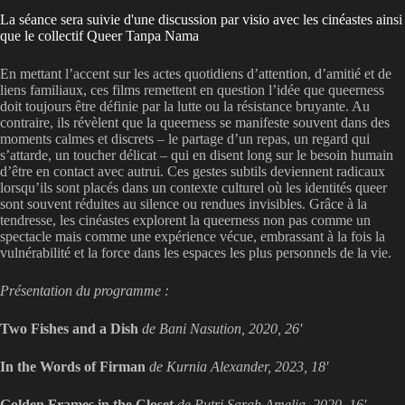
La séance sera suivie d'une discussion par visio avec les cinéastes ainsi
que le collectif Queer Tanpa Nama
En mettant l’accent sur les actes quotidiens d’attention, d’amitié et de
liens familiaux, ces films remettent en question l’idée que queerness
doit toujours être définie par la lutte ou la résistance bruyante. Au
contraire, ils révèlent que la queerness se manifeste souvent dans des
moments calmes et discrets – le partage d’un repas, un regard qui
s’attarde, un toucher délicat – qui en disent long sur le besoin humain
d’être en contact avec autrui. Ces gestes subtils deviennent radicaux
lorsqu’ils sont placés dans un contexte culturel où les identités queer
sont souvent réduites au silence ou rendues invisibles. Grâce à la
tendresse, les cinéastes explorent la queerness non pas comme un
spectacle mais comme une expérience vécue, embrassant à la fois la
vulnérabilité et la force dans les espaces les plus personnels de la vie.
Présentation du programme :
Two Fishes and a Dish
de Bani Nasution, 2020, 26′
In the Words of Firman
de Kurnia Alexander, 2023, 18′
Golden Frames in the Closet
de Putri Sarah Amelia, 2020, 16′