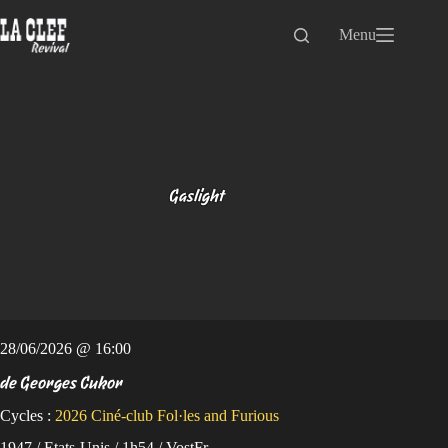
Passer
au
Menu
contenu
Gaslight
28/06/2026 @ 16:00
de Georges Cukor
Cycles :
2026
Ciné-club Fol·les and Furious
1947 / Etats-Unis / 1h54 / VostFr