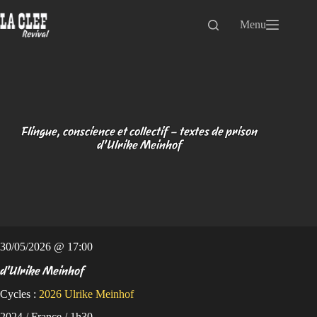
Passer
au
Menu
contenu
Flingue, conscience et collectif – textes de prison
d’Ulrike Meinhof
30/05/2026 @ 17:00
d'Ulrike Meinhof
Cycles :
2026
Ulrike Meinhof
2024 / France / 1h30