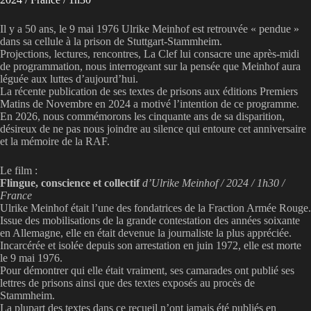
Il y a 50 ans, le 9 mai 1976 Ulrike Meinhof est retrouvée « pendue »
dans sa cellule à la prison de Stuttgart-Stammheim.
Projections, lectures, rencontres, La Clef lui consacre une après-midi
de programmation, nous interrogeant sur la pensée que Meinhof aura
léguée aux luttes d’aujourd’hui.
La récente publication de ses textes de prisons aux éditions Premiers
Matins de Novembre en 2024 a motivé l’intention de ce programme.
En 2026, nous commémorons les cinquante ans de sa disparition,
désireux de ne pas nous joindre au silence qui entoure cet anniversaire
et la mémoire de la RAF.
Le film :
Flingue, conscience et collectif
d’Ulrike Meinhof / 2024 / 1h30 /
France
Ulrike Meinhof était l’une des fondatrices de la Fraction Armée Rouge.
Issue des mobilisations de la grande contestation des années soixante
en Allemagne, elle en était devenue la journaliste la plus appréciée.
Incarcérée et isolée depuis son arrestation en juin 1972, elle est morte
le 9 mai 1976.
Pour démontrer qui elle était vraiment, ses camarades ont publié ses
lettres de prisons ainsi que des textes exposés au procès de
Stammheim.
La plupart des textes dans ce recueil n’ont jamais été publiés en