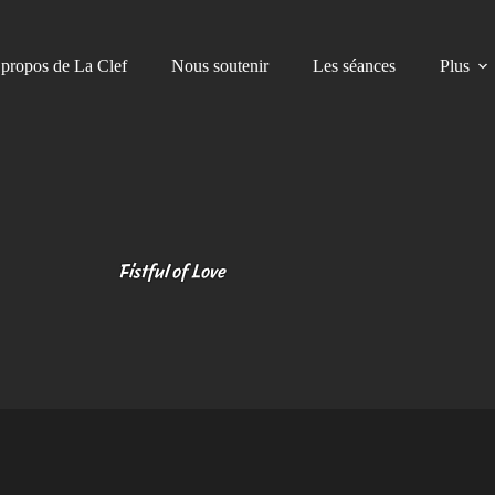
propos de La Clef
Nous soutenir
Les séances
Plus
Fistful of Love