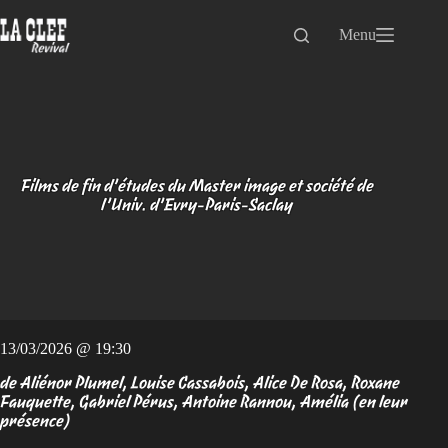
Passer
au
Menu
contenu
Films de fin d’études du Master image et société de
l’Univ. d’Evry-Paris-Saclay
13/03/2026 @ 19:30
de Aliénor Plumel, Louise Cassabois, Alice De Rosa, Roxane
Fauquette, Gabriel Pérus, Antoine Rannou, Amélia (en leur
présence)