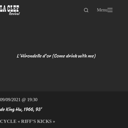
Passer
au
Menu
contenu
L’Hirondelle d’or (Come drink with me)
09/09/2021 @ 19:30
de King Hu, 1966, 93'
CYCLE « RIFF’S KICKS »