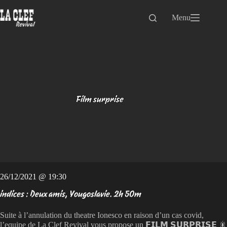
Passer
au
Menu
contenu
Film surprise
26/12/2021 @ 19:30
indices : Deux amis, Yougoslavie. 2h 50m
Suite à l’annulation du theatre Ionesco en raison d’un cas covid,
l’equipe de La Clef Revival vous propose un 𝗙𝗜𝗟𝗠 𝗦𝗨𝗥𝗣𝗥𝗜𝗦𝗘 🎇