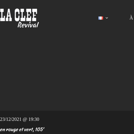
Passer
au
contenu
À 
23/12/2021 @ 19:30
en rouge et vert, 105'