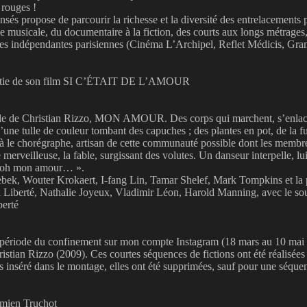
 rouges !
 de parcourir la richesse et la diversité des entrelacements possi
 musicale, du documentaire à la fiction, des courts aux longs métrages,
lles indépendantes parisiennes (Cinéma L’Archipel, Reflet Médicis, Grand
essortie de son film SI C’ÉTAIT DE L’AMOUR
tacle de Christian Rizzo, MON AMOUR. Des corps qui marchent, s’enlacen
s d’une tulle de couleur tombant des capuches ; des plantes en pot, de la
t là le chorégraphe, artisan de cette communauté possible dont les membr
 merveilleuse, la fable, surgissant des volutes. Un danseur interpelle,
, oh mon amour… ».
k, Wouter Krokaert, I-fang Lin, Tamar Shelef, Mark Tompkins et la pa
a Liberté, Nathalie Joyeux, Vladimir Léon, Harold Manning, avec le so
berté
a période du confinement sur mon compte Instagram (18 mars au 10 mai
an Rizzo (2009). Ces courtes séquences de fictions ont été réalisées 
mps inséré dans le montage, elles ont été supprimées, sauf pour une sé
mien Truchot