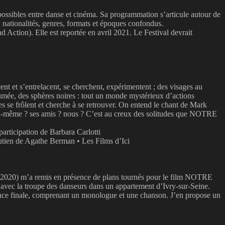
bles entre danse et cinéma. Sa programmation s’articule autour de
 nationalités, genres, formats et époques confondus.
 Action). Elle est reportée en avril 2021. Le Festival devrait
t et s’entrelacent, se cherchent, expérimentent ; des visages au
 fumée, des sphères noires : tout un monde mystérieux d’actions
es se frôlent et cherche à se retrouver. On entend le chant de Mark
 lui-même ? ses amis ? nous ? C’est au creux des solitudes que NOTRE
rticipation de Barbara Carlotti
utien de Agathe Berman • Les Films d’Ici
 2020) m’a remis en présence de plans tournés pour le film NOTRE
avec la troupe des danseurs dans un appartement d’Ivry-sur-Seine.
quence finale, comprenant un monologue et une chanson. J’en propose un