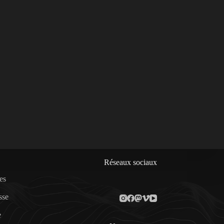
Réseaux sociaux
es
sse
e