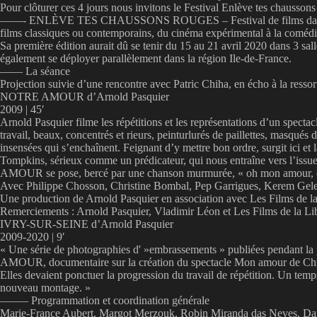
Pour clôturer ces 4 jours nous invitons le Festival Enlève tes chaussons
——- ENLÈVE TES CHAUSSONS ROUGES – Festival de films dansés propose
films classiques ou contemporains, du cinéma expérimental à la comédie
Sa première édition aurait dû se tenir du 15 au 21 avril 2020 dans 3 sa
également se déployer parallèlement dans la région Ile-de-France.
—— La séance
Projection suivie d’une rencontre avec Patric Chiha, en écho à la r
NOTRE AMOUR d’Arnold Pasquier
2009 | 45′
Arnold Pasquier filme les répétitions et les représentations d’un spec
travail, beaux, concentrés et rieurs, peinturlurés de paillettes, masqué
insensées qui s’enchaînent. Feignant d’y mettre bon ordre, surgit ici e
Tompkins, sérieux comme un prédicateur, qui nous entraîne vers l’issue
AMOUR se pose, bercé par une chanson murmurée, « oh mon amour
Avec Philippe Chosson, Christine Bombal, Pep Garrigues, Kerem Gelebe
Une production de Arnold Pasquier en association avec Les Films de l
Remerciements : Arnold Pasquier, Vladimir Léon et Les Films de la Li
IVRY-SUR-SEINE d’Arnold Pasquier
2009-2020 | 9′
« Une série de photographies d' »embrassements » publiées pendant l
AMOUR, documentaire sur la création du spectacle Mon amour de Christi
Elles devaient ponctuer la progression du travail de répétition. Un te
nouveau montage. »
——– Programmation et coordination générale
Marie-France Aubert, Margot Merzouk, Robin Miranda das Neves, Da