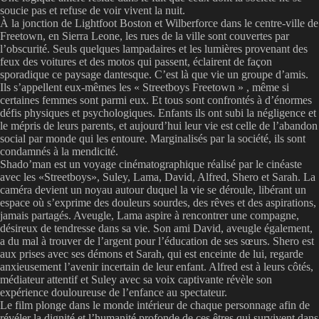
soucie pas et refuse de voir vivent la nuit.
À la jonction de Lightfoot Boston et Wilberforce dans le centre-ville de
Freetown, en Sierra Leone, les rues de la ville sont couvertes par
l’obscurité. Seuls quelques lampadaires et les lumières provenant des
feux des voitures et des motos qui passent, éclairent de façon
sporadique ce paysage dantesque. C’est là que vie un groupe d’amis.
Ils s’appellent eux-mêmes les « Streetboys Freetown » , même si
certaines femmes sont parmi eux. Et tous sont confrontés à d’énormes
défis physiques et psychologiques. Enfants ils ont subi la négligence et
le mépris de leurs parents, et aujourd’hui leur vie est celle de l’abandon
social par monde qui les entoure. Marginalisés par la société, ils sont
condamnés à la mendicité.
Shado’man est un voyage cinématographique réalisé par le cinéaste
avec les «Streetboys», Suley, Lama, David, Alfred, Shero et Sarah. La
caméra devient un noyau autour duquel la vie se déroule, libérant un
espace où s’exprime des douleurs sourdes, des rêves et des aspirations,
jamais partagés. Aveugle, Lama aspire à rencontrer une compagne,
désireux de tendresse dans sa vie. Son ami David, aveugle également,
a du mal à trouver de l’argent pour l’éducation de ses sœurs. Shero est
aux prises avec ses démons et Sarah, qui est enceinte de lui, regarde
anxieusement l’avenir incertain de leur enfant. Alfred est à leurs côtés,
médiateur attentif et Suley avec sa voix captivante révèle son
expérience douloureuse de l’enfance au spectateur.
Le film plonge dans le monde intérieur de chaque personnage afin de
révéler la dignité et l’humanité profonde de ces êtres qui survivent dans