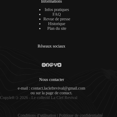
Informations
Infos pratiques
FAQ
Revue de presse
Historique
Plan du site
Réseaux sociaux
Nous contacter
e-mail : contact.laclefrevival@gmail.com
ou sur la
page de contact
.
Copyleft
2026 - Le collectif La Clef Revival
©
Conditions d’utilisation
|
Politique de confidentialité