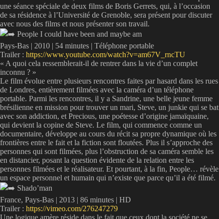
une séance spéciale de deux films de Boris Gerrets, qui, à l’occasion
de sa résidence à l’Université de Grenoble, sera présent pour discuter
avec nous des films et nous présenter son travail.
People I could have been and maybe am
Pays-Bas | 2010 | 54 minutes | Téléphone portable
Trailer :
https://www.youtube.com/watch?v=am67V_rncTU
« A quoi cela ressemblerait-il de rentrer dans la vie d’un complet
inconnu ? »
Le film évolue entre plusieurs rencontres faites par hasard dans les rues
de Londres, entièrement filmées avec la caméra d’un téléphone
portable. Parmi les rencontres, il y a Sandrine, une belle jeune femme
brésilienne en mission pour trouver un mari, Steve, un junkie qui se bat
avec son addiction, et Precious, une poétesse d’origine jamaïquaine,
qui devient la copine de Steve. Le film, qui commence comme un
documentaire, développe au cours du récit sa propre dynamique où les
frontières entre le fait et la fiction sont floutées. Plus il s’approche des
personnes qui sont filmées, plus l’obstruction de sa caméra semble les
en distancier, posant la question évidente de la relation entre les
personnes filmées et le réalisateur. Et pourtant, à la fin, People… révèle
un espace personnel et humain qui n’existe que parce qu’il a été filmé.
Shado’man
France, Pays-Bas | 2013 | 86 minutes | HD
Trailer :
https://vimeo.com/276247279
Une logique amère réside dans le fait que ceux dont la société ne se