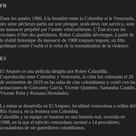
FR
Dans les années 1980, à la frontière entre la Colombie et le Venezuela,
des seize pêcheurs partis sur une pirogue, seuls deux ont survécu, suite
au massacre perpétré par l’armée vénézuélienne. L’État accuse les
victimes d’être des guérilleros. Rober Calzadilla développe, à partir de
la réalité historique du massacre de 1988 toujours impuni, un film
politique contre l’oubli et le refus de la normalisation de la violence.
ES
El Amparo
es una película dirigida por Rober Calzadilla.
Coproducida entre Colombia y Venezuela, la cinta fue estrenada el 28
de noviembre de 2019 en las salas de cine colombianas y contó con las
actuaciones de Giovanny García, Vicente Quintero, Samantha Castillo,
Vicente Peña y Rossana Hernández.
La trama se desarrolla en El Amparo, localidad venezolana a orillas del
Río Arauca, en la frontera con Colombia.​
Calzadilla y su equipo se basaron en una historia real, ocurrida en
1988, en la que el ejército venezolano asesinó a 14 pescadores,
acusándolos de ser guerrilleros colombianos.