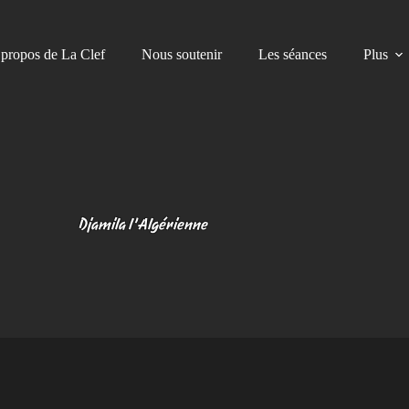
propos de La Clef
Nous soutenir
Les séances
Plus
Djamila l’Algérienne