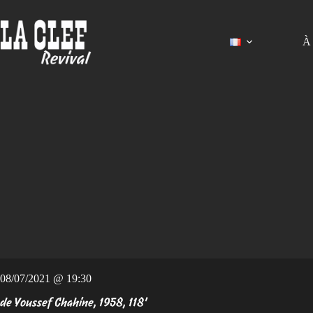
Passer
au
contenu
À 
08/07/2021 @ 19:30
de Youssef Chahine, 1958, 118'