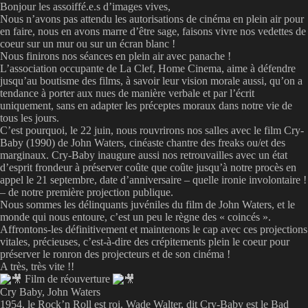
Bonjour les assoiffé.e.s d’images vives,
Nous n’avons pas attendu les autorisations de cinéma en plein air pour
en faire, nous en avons marre d’être sage, faisons vivre nos vedettes de
coeur sur un mur ou sur un écran blanc !
Nous finirons nos séances en plein air avec panache !
L’association occupante de La Clef, Home Cinema, aime à défendre
jusqu’au boutisme des films, à savoir leur vision morale aussi, qu’on a
tendance à porter aux nues de manière verbale et par l’écrit
uniquement, sans en adapter les préceptes moraux dans notre vie de
tous les jours.
C’est pourquoi, le 22 juin, nous rouvrirons nos salles avec le film Cry-
Baby (1990) de John Waters, cinéaste chantre des freaks ou/et des
marginaux. Cry-Baby inaugure aussi nos retrouvailles avec un état
d’esprit frondeur à préserver coûte que coûte jusqu’à notre procès en
appel le 21 septembre, date d’anniversaire – quelle ironie involontaire !
– de notre première projection publique.
Nous sommes les délinquants juvéniles du film de John Waters, et le
monde qui nous entoure, c’est un peu le règne des « coincés ».
Affrontons-les définitivement et maintenons le cap avec ces projections
vitales, précieuses, c’est-à-dire des crépitements plein le coeur pour
préserver le ronron des projecteurs et de son cinéma !
A très, très vite !!
Film de réouverture
Cry Baby, John Waters
1954, le Rock’n Roll est roi. Wade Walter, dit Cry-Baby est le Bad