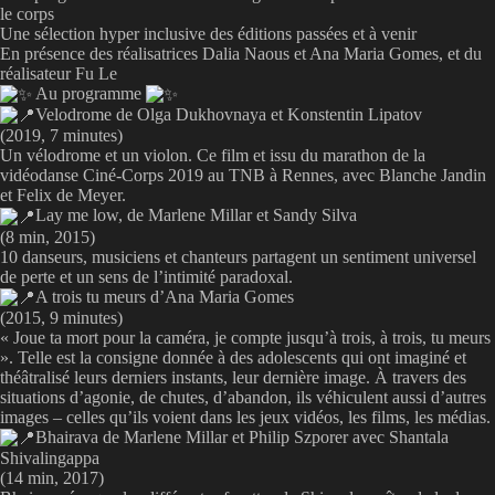
le corps
Une sélection hyper inclusive des éditions passées et à venir
En présence des réalisatrices Dalia Naous et Ana Maria Gomes, et du
réalisateur Fu Le
Au programme
Velodrome de Olga Dukhovnaya et Konstentin Lipatov
(2019, 7 minutes)
Un vélodrome et un violon. Ce film et issu du marathon de la
vidéodanse Ciné-Corps 2019 au TNB à Rennes, avec Blanche Jandin
et Felix de Meyer.
Lay me low, de Marlene Millar et Sandy Silva
(8 min, 2015)
10 danseurs, musiciens et chanteurs partagent un sentiment universel
de perte et un sens de l’intimité paradoxal.
A trois tu meurs d’Ana Maria Gomes
(2015, 9 minutes)
« Joue ta mort pour la caméra, je compte jusqu’à trois, à trois, tu meurs
». Telle est la consigne donnée à des adolescents qui ont imaginé et
théâtralisé leurs derniers instants, leur dernière image. À travers des
situations d’agonie, de chutes, d’abandon, ils véhiculent aussi d’autres
images – celles qu’ils voient dans les jeux vidéos, les films, les médias.
Bhairava de Marlene Millar et Philip Szporer avec Shantala
Shivalingappa
(14 min, 2017)