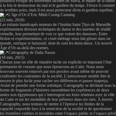
Bhairava évoque les différentes facettes de Shiva, le maître de la danse
à la fois le destructeur du mal et le gardien du temps. Féroce il commet
de terribles actes, mais il est aussi protecteur divin et gardien suprême.
L’âge d’Or d’Eric Minh Cuong Castaing
(22 min, 2018)
Les enfants handicapés moteurs de l’Institut Saint Thys de Marseille
expérimentent diverses techniques de danse et des lunettes de réalité
virtuelle, leur permettant de voir ce que voient des danseurs. Entre
fiction et expérimentation, ce court métrage nous fait glisser dans un
monde, onirique et fantasmé, dont ils sont les demi-dieux. Un nouvel
Âge d’Or au-delà des normes.
Caïrography de Dalia Naous
(18 min, 2015)
Chacun joue un rôle de manière tacite ou explicite en imposant l’état
permanent de censure que nous éprouvons au Caire. Nous nous
trouvons souvent entravés par nos proches avant même de pouvoir
confronter les contraintes de la société. L’autocensure semble être le
moyen le plus facile pour cacher ses différences et passer inaperçu.
Avant de prendre une forme artistique, Cairography se déclinait sous la
forme de fragments d’histoires rassemblant les expériences de deux
amies non égyptiennes qui s’interrogent sur leurs relations avec la ville
du Caire et sur les modalités de leur présence dans ses rues. À travers
Cairography, nous tentons de mettre à l’épreuve les limites de la
capacité corporelle face à la restriction de la société et de questionner
les frontières visibles et invisibles entre l’espace public et l’espace privé