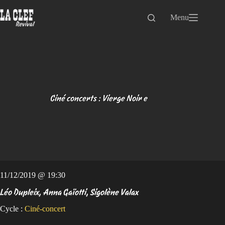
Passer
au
Menu
contenu
Ciné concerts : Vierge Noir e
11/12/2019 @ 19:30
Léo Dupleix, Anna Gaïotti, Sigolène Valax
Cycle :
Ciné-concert