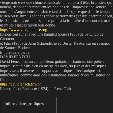
vierge noir e est une chimère musicale, un corps à 3 têtes bruitistes, qui
nouent, dénouent et renouent les bobines de l’improvisation sonore. La
musique s’argumente et s’abîme tant dans l’espace que dans le temps,
le rien ou le surplus sont des choix performatifs ; et sur le terrain de jeu,
les 3 musiciens ne s’unissent en proie à la frontalité d’un concert, mais
usent les espaces qu’on leur donne.
https://www.vierge-noir-e.org
Ils joueront sur et avec The haunted house (1908) de Segundo de
Chomon
et Film (1965) de Alan Schneider avec Buster Keaton sur un scénario
de Samuel Beckett.
En première partie :
DAVID FENECH
David Fenech est un compositeur, guitariste, chanteur, interprète et
improvisateur. Musicien en marge du rock, du jazz et des musiques
improvisées il oeuvre sur supports acoustiques, électroniques et
numériques, comme dans des installations sonores et des musiques de
film.
https://davidfenech.fr/wp/
Il interprétera Entr’acte (1924) de René Clair
Informations pratiques
: