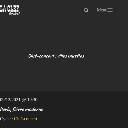
Passer
au
Menu
contenu
Ciné-concert : villes muettes
09/12/2021 @ 19:30
Paris, fièvre moderne
Cycle :
Ciné-concert