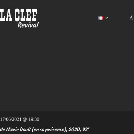
Passer
au
contenu
À 
17/06/2021 @ 19:30
de Marie Dault (en sa présence), 2020, 92'