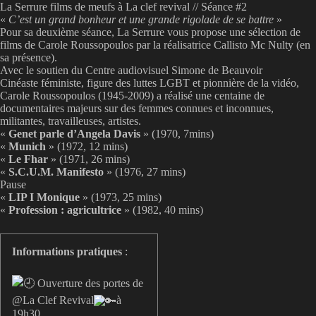
La Serrure films de meufs à La clef revival // Séance #2
«
C’est un grand bonheur et une grande rigolade de se battre
»
Pour sa deuxième séance, La Serrure vous propose une sélection de
films de Carole Roussopoulos par la réalisatrice Callisto Mc Nulty (en
sa présence).
Avec le soutien du Centre audiovisuel Simone de Beauvoir
Cinéaste féministe, figure des luttes LGBT et pionnière de la vidéo,
Carole Roussopoulos (1945-2009) a réalisé une centaine de
documentaires majeurs sur des femmes connues et inconnues,
militantes, travailleuses, artistes.
«
Genet parle d’Angela Davis
» (1970, 7mins)
«
Munich
» (1972, 12 mins)
«
Le Fhar
» (1971, 26 mins)
«
S.C.U.M. Manifesto
» (1976, 27 mins)
Pause
«
LIP I Monique
» (1973, 25 mins)
«
Profession : agricultrice
» (1982, 40 mins)
Informations pratiques
:
Ouverture des portes de
@La Clef Revival
à
19h30