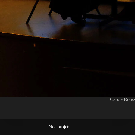
Carole Rouss
Nos projets