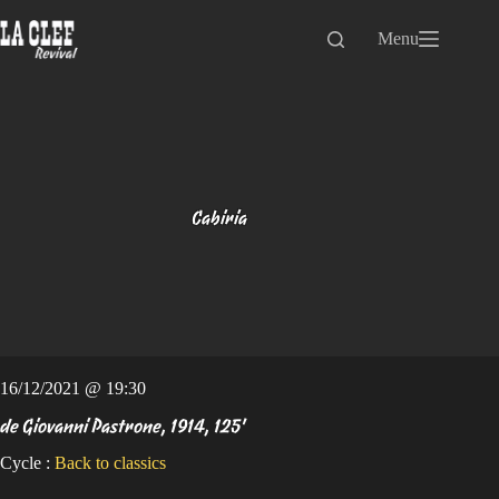
Passer
au
Menu
contenu
Cabiria
16/12/2021 @ 19:30
de Giovanni Pastrone, 1914, 125'
Cycle :
Back to classics