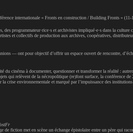
rence internationale « Fronts en construction / Building Fronts » (11-
stes, des programmateur·rice·s et archivistes impliqué·e·s dans la cul
rtistes et collectifs de production aux archives, coopératives, distribute
nions — ont pour objectif d’offrir un espace ouvert de rencontre, d’écha
ité du cinéma à documenter, questionner et transformer la réalité : autrem
ets qui relèvent de la nécropolitique (re)font surface, la conférence de
 la crise environnementale et marqué par l’impuissance des institutions 
VostFr
e de fiction met en scène un échange épistolaire entre un père qui raconte