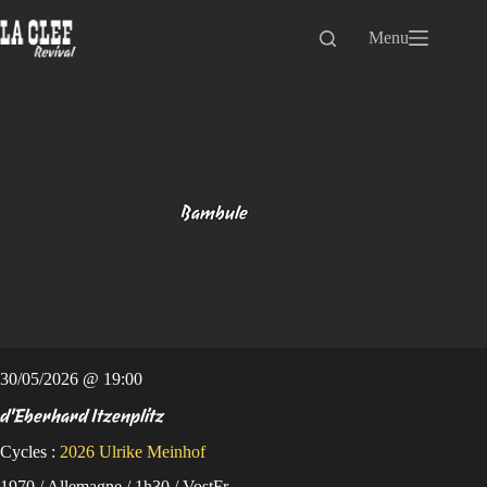
Passer
au
Menu
contenu
Bambule
30/05/2026 @ 19:00
d'Eberhard Itzenplitz
Cycles :
2026
Ulrike Meinhof
1970 / Allemagne / 1h30 / VostFr