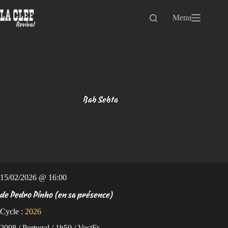
Passer
au
Menu
contenu
Bab Sebta
15/02/2026 @ 16:00
de Pedro Pinho (en sa présence)
Cycle :
2026
2008 / Portugal / 1h50 / VostFr