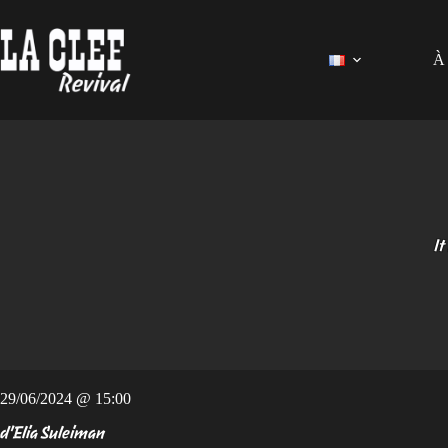
Passer
au
contenu
À 
It
29/06/2024 @ 15:00
d'Elia Suleiman