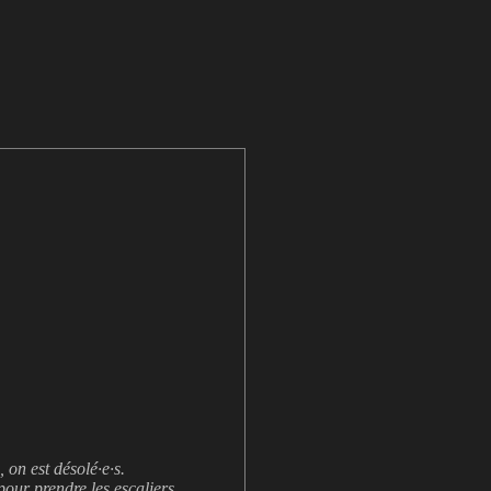
 on est désolé·e·s.
 pour prendre les
escaliers
.