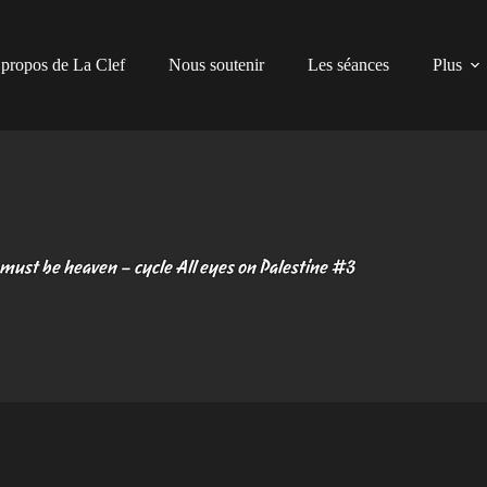
propos de La Clef
Nous soutenir
Les séances
Plus
 must be heaven – cycle All eyes on Palestine #3