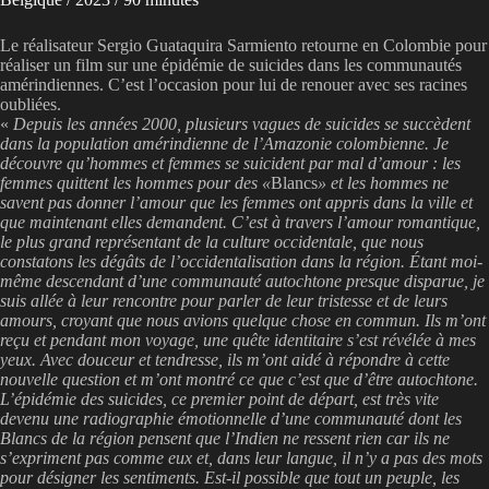
Le réalisateur Sergio Guataquira Sarmiento retourne en Colombie pour
réaliser un film sur une épidémie de suicides dans les communautés
amérindiennes. C’est l’occasion pour lui de renouer avec ses racines
oubliées.
«
Depuis les années 2000, plusieurs vagues de suicides se succèdent
dans la population amérindienne de l’Amazonie colombienne. Je
découvre qu’hommes et femmes se suicident par mal d’amour : les
femmes quittent les hommes pour des «
Blancs
» et les hommes ne
savent pas donner l’amour que les femmes ont appris dans la ville et
que maintenant elles demandent. C’est à travers l’amour romantique,
le plus grand représentant de la culture occidentale, que nous
constatons les dégâts de l’occidentalisation dans la région. Étant moi-
même descendant d’une communauté autochtone presque disparue, je
suis allée à leur rencontre pour parler de leur tristesse et de leurs
amours, croyant que nous avions quelque chose en commun. Ils m’ont
reçu et pendant mon voyage, une quête identitaire s’est révélée à mes
yeux. Avec douceur et tendresse, ils m’ont aidé à répondre à cette
nouvelle question et m’ont montré ce que c’est que d’être autochtone.
L’épidémie des suicides, ce premier point de départ, est très vite
devenu une radiographie émotionnelle d’une communauté dont les
Blancs de la région pensent que l’Indien ne ressent rien car ils ne
s’expriment pas comme eux et, dans leur langue, il n’y a pas des mots
pour désigner les sentiments. Est-il possible que tout un peuple, les