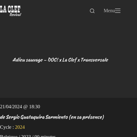
Passer
au
Menu
contenu
Adieu sauvage – DOC! x La Clef x Transversale
21/04/2024 @ 18:30
de Sergio Guataquira Sarmiento (en sa présence)
Cycle :
2024
Belgique / 2023 / 90 minutes