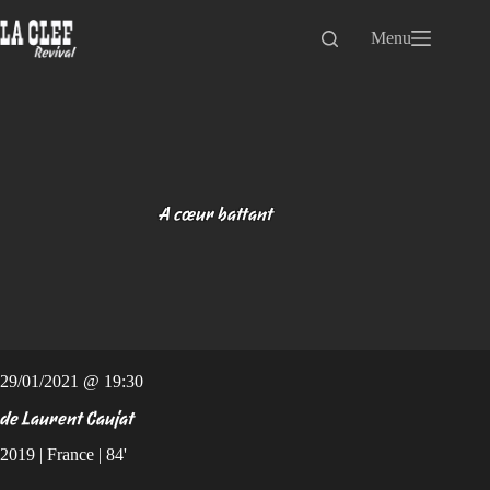
Passer
au
Menu
contenu
A cœur battant
29/01/2021 @ 19:30
de Laurent Caujat
2019 | France | 84'