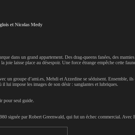
glois et Nicolas Medy
ue dans un grand appartement. Des drag-queens fanées, des mamies rig
eu la joie laisse place au désespoir. Une force étrange empêche cette fau
t avec un groupe d’ami.es, Mehdi et Azzedine se séduisent. Ensemble, ils
l lui impose les images de son désir : sanglantes et lubriques.
r pour seul guide.
0 signée par Robert Greenwald, qui fut un échec commercial. Avec 