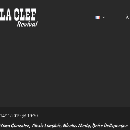
Passer
au
contenu
À 
14/11/2019 @ 19:30
Yann Gonzalez, Alexis Langlois, Nicolas Medy, Brice Dellsperger