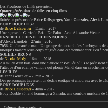
Les Froufrous de Lilith présentent
Quatre générations de folles en cinq films
Soirée en présence de
Brice Dellsperger, Yann Gonzalez, Alexis Lan
𝐁𝐎𝐃𝐘 𝐃𝐎𝐔𝐁𝐋𝐄 𝟑𝟐
de
Brice Dellsperger
– 11min – 2017
Une reprise de Carrie de Brian De Palma. Avec Alexandre Wetter
𝐅𝐀𝐍𝐅𝐑𝐄𝐋𝐔𝐂𝐇𝐄𝐒 𝐄𝐓 𝐈𝐃𝐄𝐄𝐒 𝐍𝐎𝐈𝐑𝐄𝐒
d’Alexis Langlois – 27min – 2016
7h56. Un dimanche matin Un groupe de noctambules flamboyants débarq
lubriques trainent leurs corps fatigués dans cet étonnant after. Peu à p
𝐒𝐎𝐋𝐄𝐈𝐋𝐒 𝐁𝐑𝐔𝐍𝐒
de
Nicolas Medy
– 16min – 2018
Au milieu d’un bois, dans une clairière ensoleillée où ils se prélassen
l’attaque d’un étrange vampire qui plonge Mehdi dans un cauchemar où i
𝐋𝐄𝐒 𝐈𝐋𝐄𝐒
de Yann Gonzalez – 23min – 2017
Des personnages traversent un dédale érotique et amoureux avec le dési
𝐁𝐎𝐃𝐘 𝐃𝐎𝐔𝐁𝐋𝐄 𝟑𝟓
de
Brice Dellsperger
– 4min – 2017
Body Double 35 rend hommage à Xanadu, une comédie musicale de 198
Informations pratiques
: