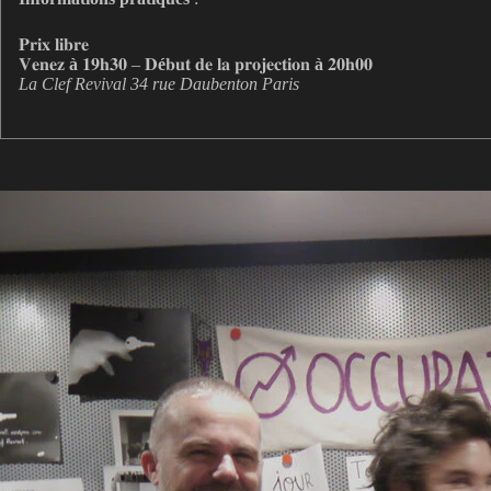
𝐏𝐫𝐢𝐱 𝐥𝐢𝐛𝐫𝐞
𝐕𝐞𝐧𝐞𝐳
à
𝟏𝟗𝐡𝟑𝟎 – 𝐃
é
𝐛𝐮𝐭 𝐝𝐞 𝐥𝐚 𝐩𝐫𝐨𝐣𝐞𝐜𝐭𝐢𝐨𝐧
à
𝟐𝟎𝐡𝟎𝟎
La Clef Revival 34 rue Daubenton Paris